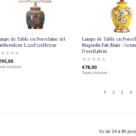
ampe de Table en Porcelaine Art
Lampe de Table en Porcel
ulticouleur L22xP22xH57cm
Magnolia Fait Main - Genn
D30xH48cm
295,00
xes incluses
€78,00
Taxes incluses
1
2
3
4
Vu de 24 à 80 prod