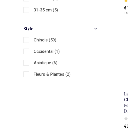
€
31-35 cm
(5)
Ta
36-40 cm
(11)
Style
41-45 cm
(5)
Chinois
(59)
46-50 cm
(7)
Occidental
(1)
51-55 cm
(2)
Asiatique
(6)
56-60 cm
(5)
Fleurs & Plantes
(2)
61-70 cm
(1)
71-75 cm
(1)
L
C
>75 cm
(1)
Fe
D
€