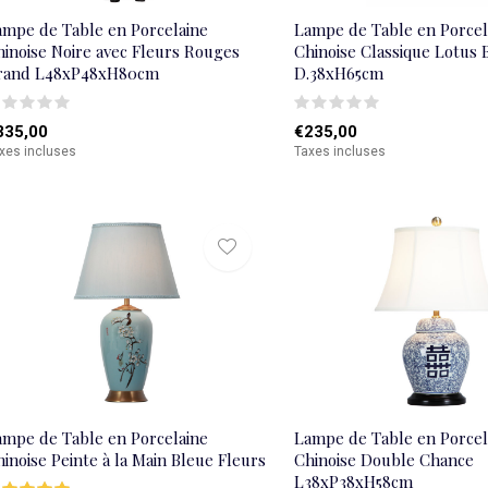
ampe de Table en Porcelaine
Lampe de Table en Porcel
hinoise Noire avec Fleurs Rouges
Chinoise Classique Lotus 
rand L48xP48xH80cm
D.38xH65cm
335,00
€235,00
xes incluses
Taxes incluses
ampe de Table en Porcelaine
Lampe de Table en Porcel
inoise Peinte à la Main Bleue Fleurs
Chinoise Double Chance
L38xP38xH58cm