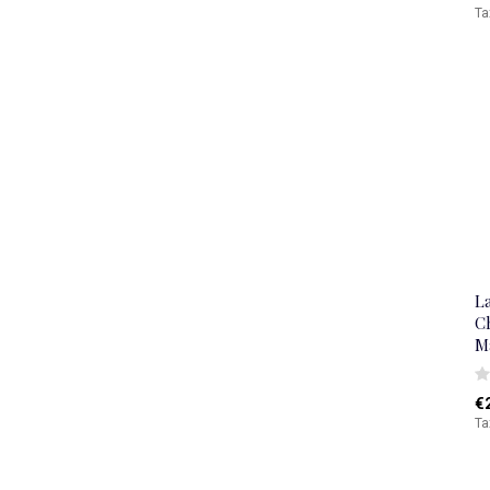
Ta
L
Ch
M
€
Ta