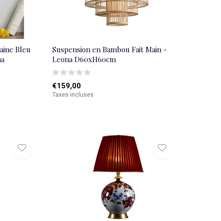
aine Bleu
Suspension en Bambou Fait Main -
na
Leona D60xH60cm
€159,00
Taxes incluses