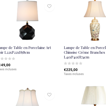
ampe de Table en Porcelaine Art
Lampe de Table en Porcel
oir L22xP22xH58cm
Chinoise Crème Branches 
L41xP41xH74cm
149,00
xes incluses
€225,00
Taxes incluses