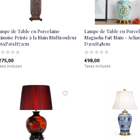
ampe de Table en Porcelaine
Lampe de Table en Porcel
inoise Peinte à la Main Multicouleur
Magnolia Fait Main - Aelia
16xP16xH72cm
D30xH48cm
275,00
€98,00
xes incluses
Taxes incluses