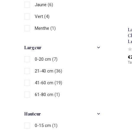
Jaune
(6)
Vert
(4)
Menthe
(1)
L
Ch
Sarcelle
(1)
L
Largeur
Bleu
(21)
€
0-20 cm
(7)
Ta
Or
(2)
21-40 cm
(36)
Naturel
(2)
41-60 cm
(19)
Noir
(12)
61-80 cm
(1)
Gris
(3)
Blanc
(17)
Hauteur
Multicolore
(20)
0-15 cm
(1)