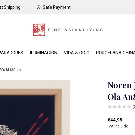
t Shipping
Safe Payment
PARADORES
ILUMINACIÓN
VIDA & OCIO
PORCELANA CHIN
n80xAl130cm
Noren 
Ola An
(
€44,95
IVA incluido