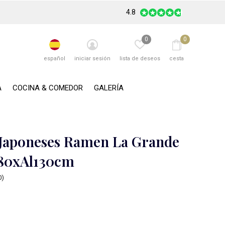
4.8
0
0
español
iniciar sesión
lista de deseos
cesta
A
COCINA & COMEDOR
GALERÍA
Japoneses Ramen La Grande
80xAl130cm
0)