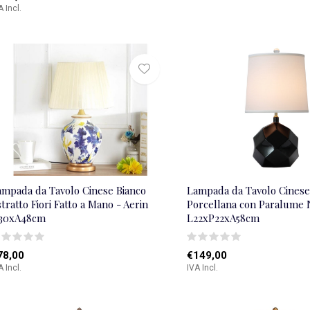
A Incl.
ampada da Tavolo Cinese Bianco
Lampada da Tavolo Cinese
tratto Fiori Fatto a Mano - Aerin
Porcellana con Paralume 
30xA48cm
L22xP22xA58cm
78,00
€149,00
A Incl.
IVA Incl.