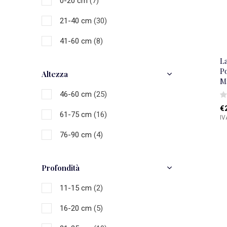
0-20 cm
(7)
Nero
(8)
21-40 cm
(30)
Grigio
(3)
41-60 cm
(8)
Bianca
(15)
L
Multicolore
(17)
P
Altezza
M
46-60 cm
(25)
€
61-75 cm
(16)
IV
76-90 cm
(4)
Profondità
11-15 cm
(2)
16-20 cm
(5)