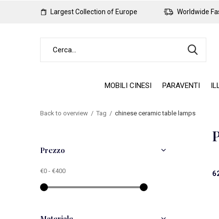
Largest Collection of Europe
Worldwide Fas
MOBILI CINESI
PARAVENTI
IL
Back to overview
Tag
chinese ceramic table lamps
P
Prezzo
€0
-
€400
6
Materiale