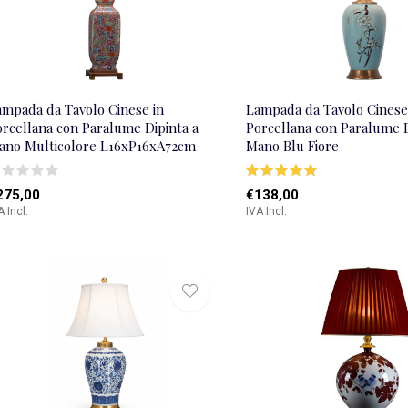
ampada da Tavolo Cinese in
Lampada da Tavolo Cinese
orcellana con Paralume Dipinta a
Porcellana con Paralume D
ano Multicolore L16xP16xA72cm
Mano Blu Fiore
275,00
€138,00
A Incl.
IVA Incl.