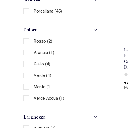
Porcellana
(45)
Colore
Rosso
(2)
L
Arancia
(1)
P
C
Giallo
(4)
D
Verde
(4)
€
Menta
(1)
IV
Verde Acqua
(1)
Blu
(18)
Larghezza
Oro
(2)