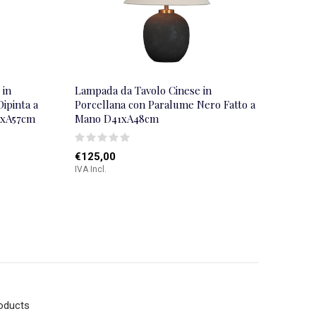
 in
Lampada da Tavolo Cinese in
ipinta a
Porcellana con Paralume Nero Fatto a
4xA57cm
Mano D41xA48cm
€125,00
IVA Incl.
roducts