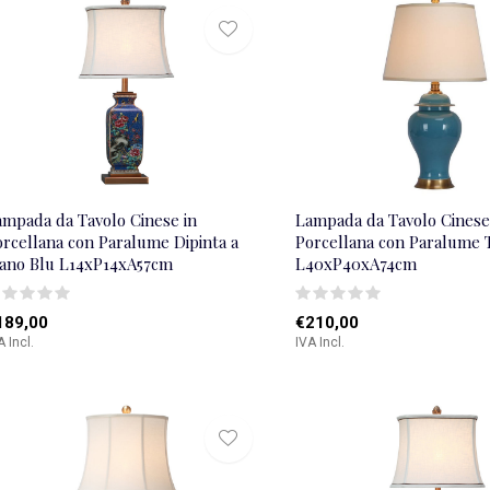
ampada da Tavolo Cinese in
Lampada da Tavolo Cinese
orcellana con Paralume Dipinta a
Porcellana con Paralume 
ano Blu L14xP14xA57cm
L40xP40xA74cm
189,00
€210,00
A Incl.
IVA Incl.