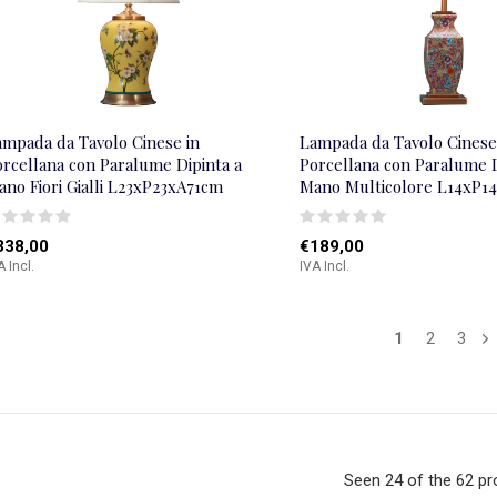
ampada da Tavolo Cinese in
Lampada da Tavolo Cinese
orcellana con Paralume Dipinta a
Porcellana con Paralume D
no Fiori Gialli L23xP23xA71cm
Mano Multicolore L14xP1
338,00
€189,00
A Incl.
IVA Incl.
1
2
3
Seen 24 of the 62 p