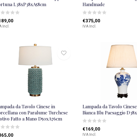
ortuna L38xP38xA58cm
Handmade
189,00
€375,00
A Incl.
IVA Incl.
ampada da Tavolo Cinese in
Lampada da Tavolo Cinese
orcellana con Paralume Turchese
Bianca Blu Paesaggio D3
otivo Fatto a Mano D50xA76cm
€169,00
365,00
IVA Incl.