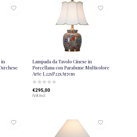
 in
Lampada da Tavolo Cinese in
Turchese
Porcellana con Paralume Multicolore
Arte L22xP22xA57cm
€295,00
IVA Incl.