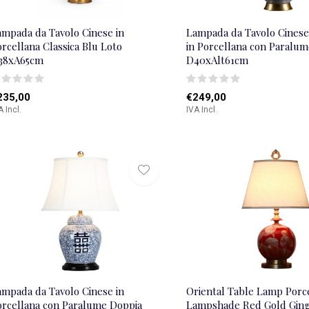
ampada da Tavolo Cinese in
Lampada da Tavolo Cinese 
rcellana Classica Blu Loto
in Porcellana con Paralum
38xA65cm
D40xAlt61cm
235,00
€249,00
A Incl.
IVA Incl.
ampada da Tavolo Cinese in
Oriental Table Lamp Porce
orcellana con Paralume Doppia
Lampshade Red Gold Ging