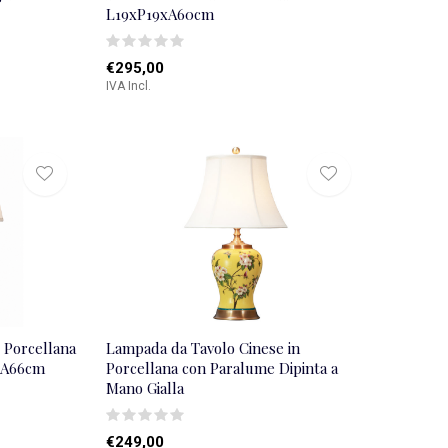
L19xP19xA60cm
€295,00
IVA Incl.
 Porcellana
Lampada da Tavolo Cinese in
8xA66cm
Porcellana con Paralume Dipinta a
Mano Gialla
€249,00