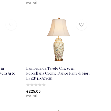
IVA Incl.
 in
Lampada da Tavolo Cinese in
Nera Arte
Porcellana Creme Bianco Rami di Fiori
L41xP41xA74cm
€225,00
IVA Incl.