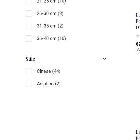
21-25 cm
(10)
26-30 cm
(8)
L
Po
31-35 cm
(2)
D
36-40 cm
(10)
€
IV
41-45 cm
(5)
Stile
46-50 cm
(2)
Cinese
(44)
Asiatico
(2)
L
P