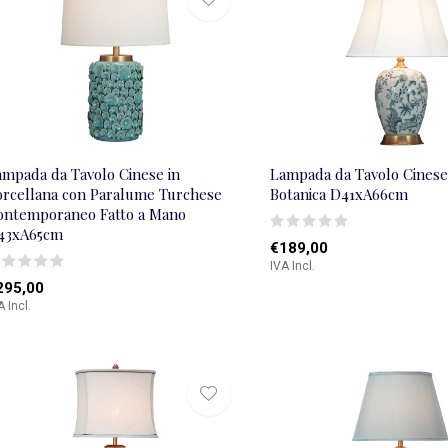
ampada da Tavolo Cinese in
Lampada da Tavolo Cinese
orcellana con Paralume Turchese
Botanica D41xA66cm
ontemporaneo Fatto a Mano
43xA65cm
€189,00
IVA Incl.
295,00
A Incl.