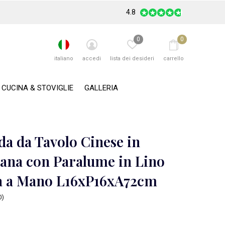
4.8
0
0
italiano
accedi
lista dei desideri
carrello
CUCINA & STOVIGLIE
GALLERIA
a da Tavolo Cinese in
lana con Paralume in Lino
a a Mano L16xP16xA72cm
0)