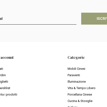
ISCRI
o account
Categorie
ati
Mobili Cinesi
rdini
Paraventi
iglietti
Illuminazione
wishlist
Vita & Tempo Libero
ta i prodotti
Porcellana Cinese
Cucina & Stoviglie