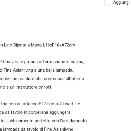
Aggiungi 
 in Lino Dipinta a Mano L16xP16xA72cm
! Una vera e propria affermazione in cucina,
 Fine Asianliving è una bella lampada,
riale fine ma duro che conferisce all'interno
no e un interruttore on/off.
ina con un attacco E27 fino a 40 watt. Le
 da tavolo in porcellana aggiungerà
tto, l'abbinamento perfetto con l'arredamento
a lampada da tavolo di Fine Asianliving!