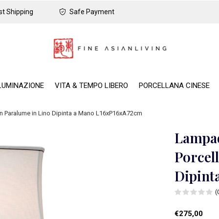
t Shipping
Safe Payment
LUMINAZIONE
VITA & TEMPO LIBERO
PORCELLANA CINESE
on Paralume in Lino Dipinta a Mano L16xP16xA72cm
Lampad
Porcel
Dipint
(
€275,00