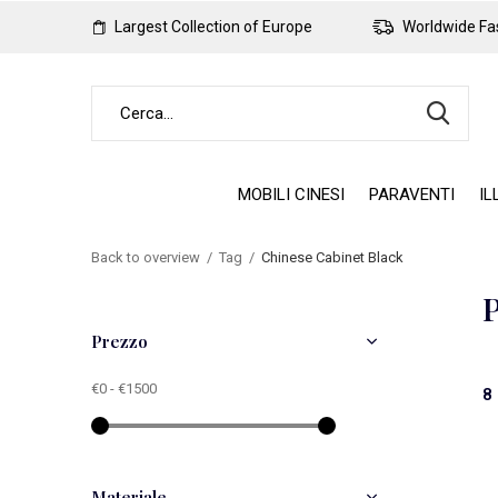
Largest Collection of Europe
Worldwide Fas
MOBILI CINESI
PARAVENTI
IL
Back to overview
Tag
Chinese Cabinet Black
P
Prezzo
€0
-
€1500
8 
Materiale