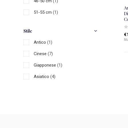
46-50 cm
(1)
A
51-55 cm
(1)
Di
C
Stile
€
IV
Antico
(1)
Cinese
(7)
Giapponese
(1)
Asiatico
(4)