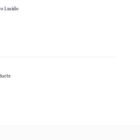
ro Lucido
ducts