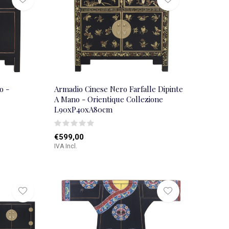
o -
Armadio Cinese Nero Farfalle Dipinte
A Mano - Orientique Collezione
L90xP40xA80cm
€599,00
IVA Incl.