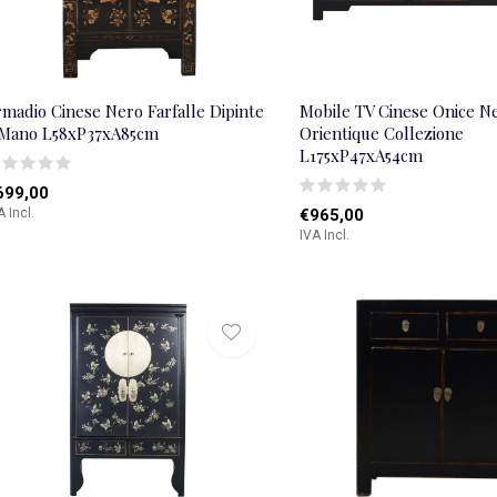
madio Cinese Nero Farfalle Dipinte
Mobile TV Cinese Onice N
 Mano L58xP37xA85cm
Orientique Collezione
L175xP47xA54cm
699,00
A Incl.
€965,00
IVA Incl.