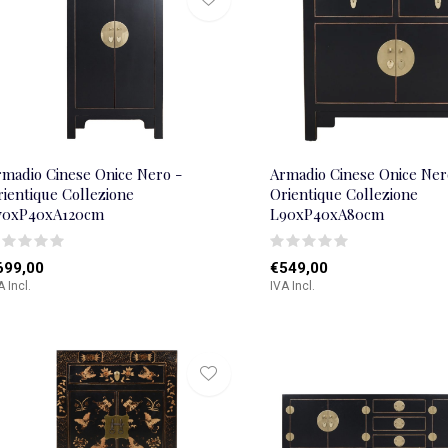
rmadio Cinese Onice Nero -
Armadio Cinese Onice Ner
rientique Collezione
Orientique Collezione
70xP40xA120cm
L90xP40xA80cm
699,00
€549,00
A Incl.
IVA Incl.