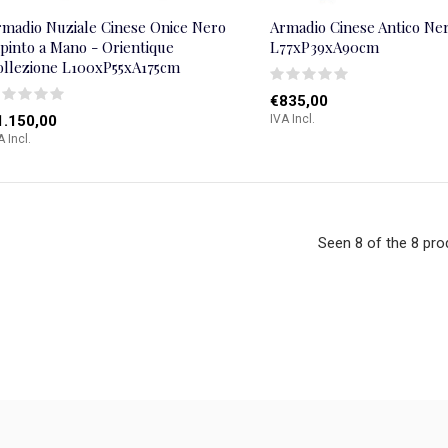
rmadio Nuziale Cinese Onice Nero
Armadio Cinese Antico Ne
pinto a Mano - Orientique
L77xP39xA90cm
ollezione L100xP55xA175cm
€835,00
1.150,00
IVA Incl.
A Incl.
Seen 8 of the 8 pro