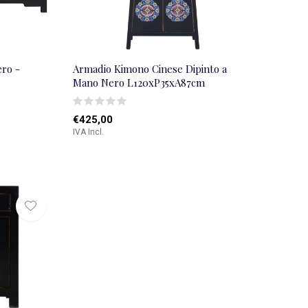
ero -
Armadio Kimono Cinese Dipinto a
Mano Nero L120xP35xA87cm
€425,00
IVA Incl.