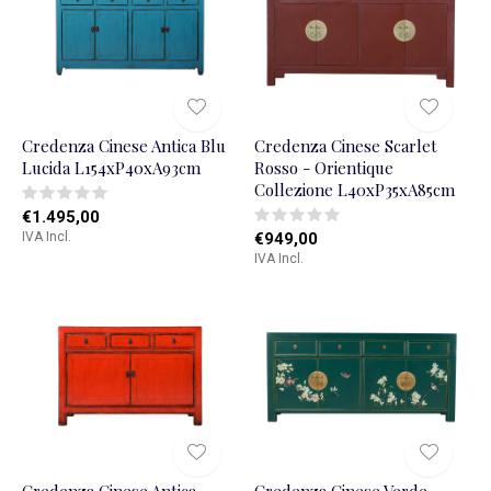
Credenza Cinese Antica Blu
Credenza Cinese Scarlet
Lucida L154xP40xA93cm
Rosso - Orientique
Collezione L40xP35xA85cm
€1.495,00
IVA Incl.
€949,00
IVA Incl.