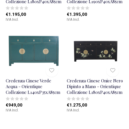
Collezione L180xP40xA85cm
Collezione L190xP40xA85cm
€1.195,00
€1.395,00
IVA Incl.
IVA Incl.
Credenza Cinese Verde
Credenza Cinese Onice Nero
Acqua - Orientique
Dipinto a Mano - Orientique
Collezione L140xP35xA85cm
Collezione L180xP40xA85cm
€949,00
€1.275,00
IVA Incl.
IVA Incl.