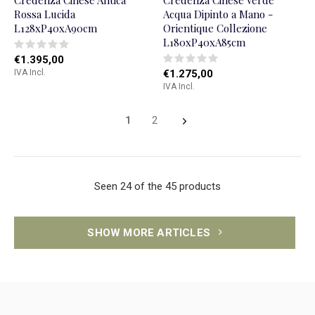
Credenza Cinese Antica
Credenza Cinese Verde
Rossa Lucida
Acqua Dipinto a Mano -
L128xP40xA90cm
Orientique Collezione
L180xP40xA85cm
€1.395,00
IVA Incl.
€1.275,00
IVA Incl.
1
2
Seen 24 of the 45 products
SHOW MORE ARTICLES