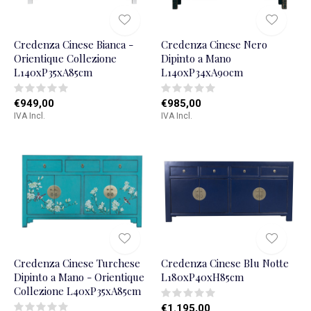
Credenza Cinese Bianca -
Credenza Cinese Nero
Orientique Collezione
Dipinto a Mano
L140xP35xA85cm
L140xP34xA90cm
€949,00
€985,00
IVA Incl.
IVA Incl.
Credenza Cinese Turchese
Credenza Cinese Blu Notte
Dipinto a Mano - Orientique
L180xP40xH85cm
Collezione L40xP35xA85cm
€1.195,00