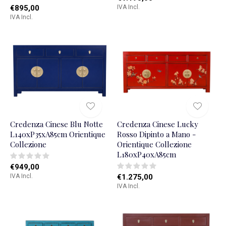
€895,00
IVA Incl.
IVA Incl.
Credenza Cinese Blu Notte
Credenza Cinese Lucky
L140xP35xA85cm Orientique
Rosso Dipinto a Mano -
Collezione
Orientique Collezione
L180xP40xA85cm
€949,00
IVA Incl.
€1.275,00
IVA Incl.