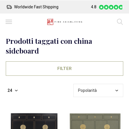
Safe Payment
Largest Collection o
4.8
Prodotti taggati con china
sideboard
FILTER