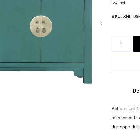
IVA Incl.
SKU:
XHL-08
De
Abbraccia il f
affascinante 
di pioppo di qu