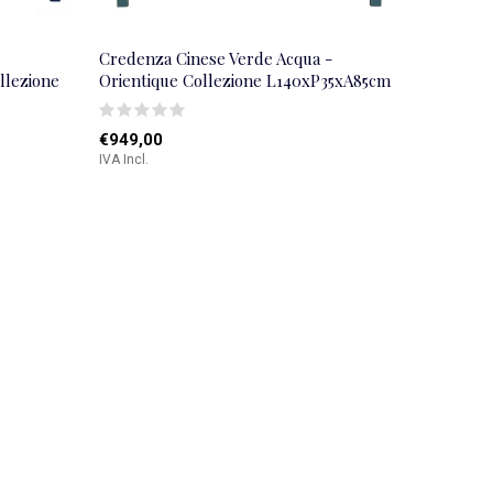
Credenza Cinese Verde Acqua -
llezione
Orientique Collezione L140xP35xA85cm
€949,00
IVA Incl.