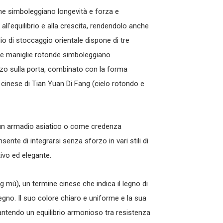
, che simboleggiano longevità e forza e
all'equilibrio e alla crescita, rendendolo anche
io di stoccaggio orientale
dispone di tre
 Le maniglie rotonde simboleggiano
o sulla porta, combinato con la forma
e cinese di Tian Yuan Di Fang (cielo rotondo e
un
armadio asiatico
o come
credenza
nsente di integrarsi senza sforzo in vari stili di
tivo ed elegante.
 mù), un termine cinese che indica il legno di
legno. Il suo colore chiaro e uniforme e la sua
rantendo un equilibrio armonioso tra resistenza