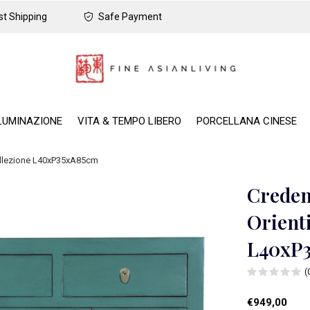
t Shipping
Safe Payment
LUMINAZIONE
VITA & TEMPO LIBERO
PORCELLANA CINESE
Collezione L40xP35xA85cm
Creden
Orient
L40xP
(
€949,00