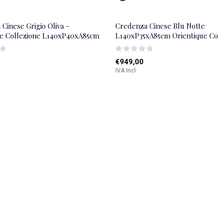
Cinese Grigio Oliva -
Credenza Cinese Blu Notte
ue Collezione L140xP40xA85cm
L140xP35xA85cm Orientique Co
€949,00
IVA Incl.