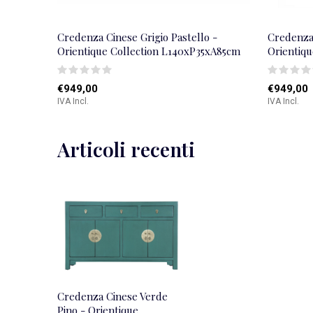
Credenza Cinese Grigio Pastello -
Credenza 
Orientique Collection L140xP35xA85cm
Orientiq
€949,00
€949,00
IVA Incl.
IVA Incl.
Articoli recenti
Credenza Cinese Verde
Pino - Orientique