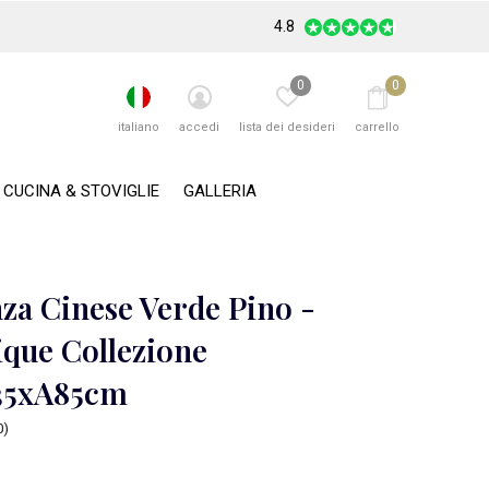
4.8
0
0
italiano
accedi
lista dei desideri
carrello
CUCINA & STOVIGLIE
GALLERIA
za Cinese Verde Pino -
ique Collezione
35xA85cm
0)