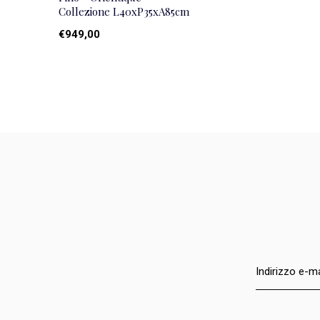
Collezione L40xP35xA85cm
€949,00