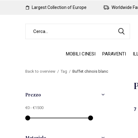
Largest Collection of Europe
Worldwide Fas
MOBILI CINESI
PARAVENTI
IL
Back to overview
Tag
Buffet chinois blanc
P
Prezzo
€0
-
€1500
7 
Materiale