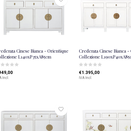
redenza Cinese Bianca - Orientique
Credenza Cinese Bianca - 
ollezione L140xP35xA85cm
Collezione L190xP40xA85
949,00
€1.395,00
A Incl.
IVA Incl.