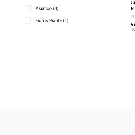
C
M
Asiatico
(4)
Fiori & Piante
(1)
€
IV