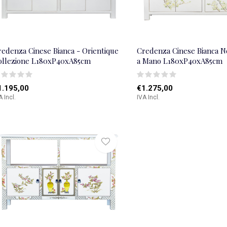
redenza Cinese Bianca - Orientique
Credenza Cinese Bianca N
ollezione L180xP40xA85cm
a Mano L180xP40xA85cm
1.195,00
€1.275,00
A Incl.
IVA Incl.