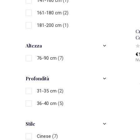
141-160 cm
(1)
161-180 cm
(2)
181-200 cm
(1)
C
C
Altezza
€
76-90 cm
(7)
IV
Profondità
31-35 cm
(2)
36-40 cm
(5)
Stile
Cinese
(7)