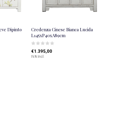
eve Dipinto
Credenza Cinese Bianca Lucida
L145xP40xA89cm
€1.395,00
IVA Incl.