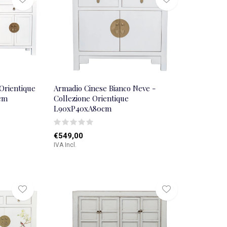
Orientique
Armadio Cinese Bianco Neve -
cm
Collezione Orientique
L90xP40xA80cm
€549,00
IVA Incl.