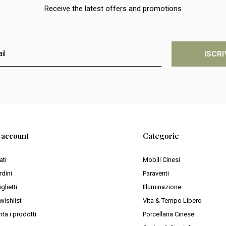
Receive the latest offers and promotions
ISCRI
o account
Categorie
ati
Mobili Cinesi
rdini
Paraventi
iglietti
Illuminazione
wishlist
Vita & Tempo Libero
ta i prodotti
Porcellana Cinese