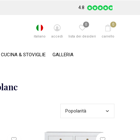
4.8
0
0
italiano
accedi
lista dei desideri
carrello
CUCINA & STOVIGLIE
GALLERIA
blanc