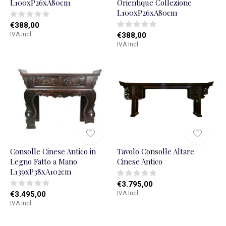
L100xP26xA80cm
Orientique Collezione
L100xP26xA80cm
€388,00
IVA Incl.
€388,00
IVA Incl.
Consolle Cinese Antico in
Tavolo Consolle Altare
Legno Fatto a Mano
Cinese Antico
L139xP38xA102cm
€3.795,00
€3.495,00
IVA Incl.
IVA Incl.