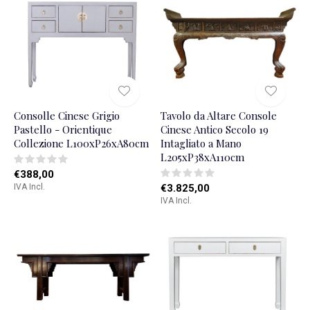
Consolle Cinese Grigio
Tavolo da Altare Console
Pastello - Orientique
Cinese Antico Secolo 19
Collezione L100xP26xA80cm
Intagliato a Mano
L205xP38xA110cm
€388,00
IVA Incl.
€3.825,00
IVA Incl.