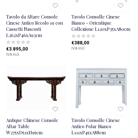
Tavolo da Altare Console
Tavolo Consolle Cinese
Cinese Antico Secolo 19 con
Bianco - Orientique
Cassetti Nascosti
Collezione L120xP35xA80cm
L262xP46xA93cm
€388,00
€3.895,00
IVA Incl.
IVA Incl.
Antique Chinese Console
Tavolo Consolle Cinese
Altar Table
Antico Polar Bianco
W275xD51xH95cm
L111xP45xA88cm