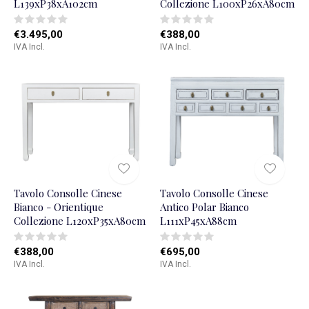
L139xP38xA102cm
Collezione L100xP26xA80cm
€3.495,00
€388,00
IVA Incl.
IVA Incl.
Tavolo Consolle Cinese
Tavolo Consolle Cinese
Bianco - Orientique
Antico Polar Bianco
Collezione L120xP35xA80cm
L111xP45xA88cm
€388,00
€695,00
IVA Incl.
IVA Incl.