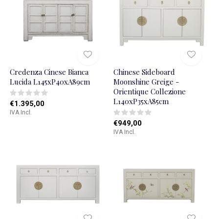
Credenza Cinese Bianca
Chinese Sideboard
Lucida L145xP40xA89cm
Moonshine Greige -
Orientique Collezione
L140xP35xA85cm
€1.395,00
IVA Incl.
€949,00
IVA Incl.