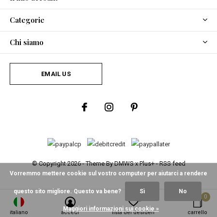
Categorie
Chi siamo
EMAIL US
© Copyright
2026
- Theme By
DMWS
x
Plus+
-
RSS feed
Vorremmo mettere cookie sul vostro computer per aiutarci a rendere
questo sito migliore. Questo va bene?
Sì
No
0
0
Maggiori informazioni sui cookie »
italiano
accedi
lista dei desideri
carrello
Fine Asianliving
/
5
-
2
Recensioni @