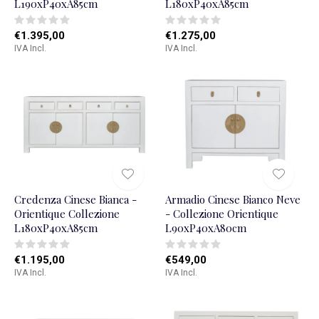
L190xP40xA85cm
L180xP40xA85cm
€1.395,00
€1.275,00
IVA Incl.
IVA Incl.
Credenza Cinese Bianca -
Armadio Cinese Bianco Neve
Orientique Collezione
- Collezione Orientique
L180xP40xA85cm
L90xP40xA80cm
€1.195,00
€549,00
IVA Incl.
IVA Incl.