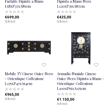
Farfalle Dipinte a Mano
Dipinto a Mano Nero
L58xP37xA85cm
L120xP35xA87cm
€699,00
€425,00
IVA Incl.
IVA Incl.
Mobile TV Cinese Onice Nero
Armadio Nuziale Cinese
- Orientique Collezione
Onice Nero Dipinto a Mano -
L175xP47xA54cm
Orientique Collezione
L100xP55xA175cm
€965,00
IVA Incl.
€1.150,00
IVA Incl.