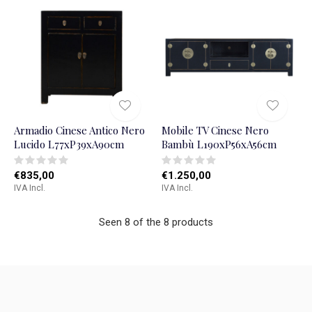
Armadio Cinese Antico Nero
Mobile TV Cinese Nero
Lucido L77xP39xA90cm
Bambù L190xP56xA56cm
€835,00
€1.250,00
IVA Incl.
IVA Incl.
Seen 8 of the 8 products