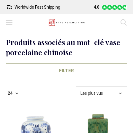
Worldwide Fast Shipping
4.8
Safe Payment
Produits associés au mot-clé vase
porcelaine chinoise
FILTER