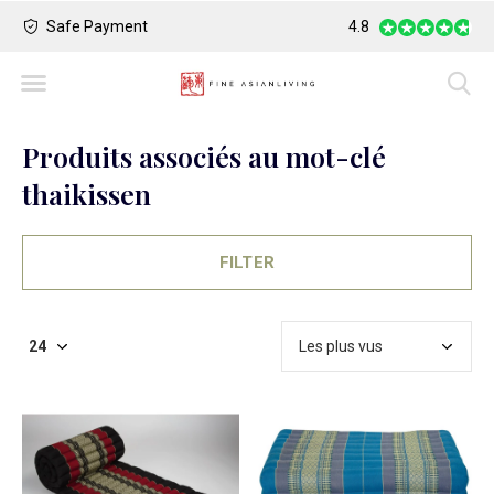
Safe Payment
Largest Collection o
4.8
Produits associés au mot-clé
thaikissen
FILTER