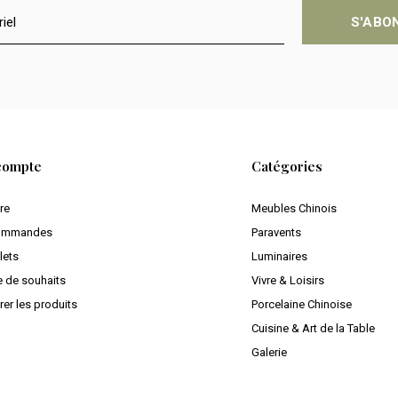
S'ABO
compte
Catégories
ire
Meubles Chinois
ommandes
Paravents
lets
Luminaires
e de souhaits
Vivre & Loisirs
er les produits
Porcelaine Chinoise
Cuisine & Art de la Table
Galerie