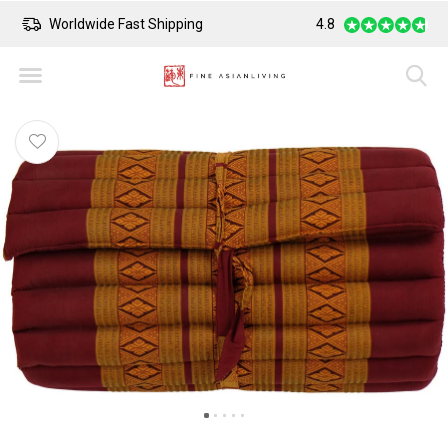
Worldwide Fast Shipping
4.8
Safe Payment