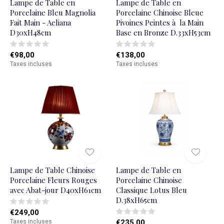
Lampe de Table en
Lampe de Table en
Porcelaine Bleu Magnolia
Porcelaine Chinoise Bleue
Fait Main - Aeliana
Pivoines Peintes à la Main
D30xH48cm
Base en Bronze D.33xH53cm
€98,00
€138,00
Taxes incluses
Taxes incluses
Lampe de Table Chinoise
Lampe de Table en
Porcelaine Fleurs Rouges
Porcelaine Chinoise
avec Abat-jour D40xH61cm
Classique Lotus Bleu
D.38xH65cm
€249,00
Taxes incluses
€235,00