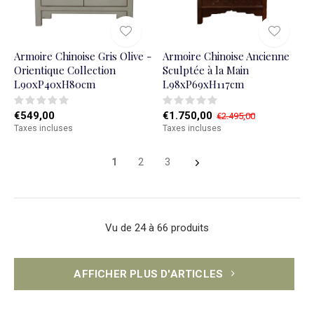
Armoire Chinoise Gris Olive -
Armoire Chinoise Ancienne
Orientique Collection
Sculptée à la Main
L90xP40xH80cm
L98xP69xH117cm
€549,00
€1.750,00
€2.495,00
Taxes incluses
Taxes incluses
1
2
3
Vu de 24 à 66 produits
AFFICHER PLUS D'ARTICLES