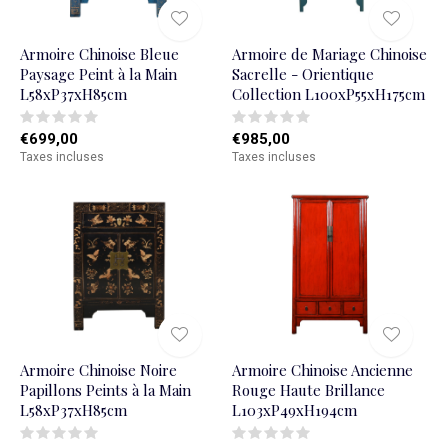
Armoire Chinoise Bleue
Armoire de Mariage Chinoise
Paysage Peint à la Main
Sacrelle - Orientique
L58xP37xH85cm
Collection L100xP55xH175cm
€699,00
€985,00
Taxes incluses
Taxes incluses
Armoire Chinoise Noire
Armoire Chinoise Ancienne
Papillons Peints à la Main
Rouge Haute Brillance
L58xP37xH85cm
L103xP49xH194cm