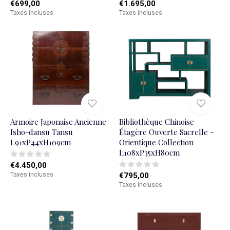
€699,00
€1.695,00
Taxes incluses
Taxes incluses
Armoire Japonaise Ancienne
Bibliothèque Chinoise
Isho-dansu Tansu
Étagère Ouverte Sacrelle -
L91xP44xH109cm
Orientique Collection
L108xP35xH80cm
€4.450,00
Taxes incluses
€795,00
Taxes incluses