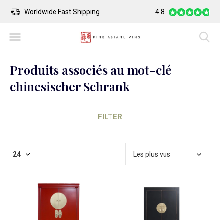
Safe Payment
Largest Collection o
4.8
Produits associés au mot-clé
chinesischer Schrank
FILTER