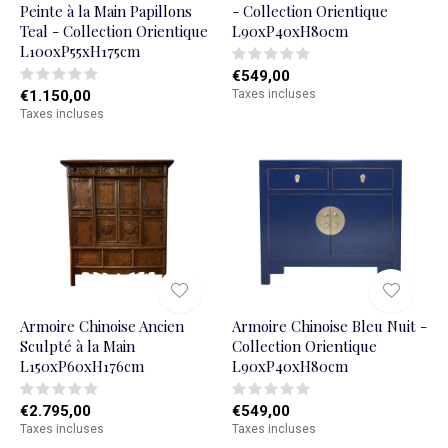
Peinte à la Main Papillons
- Collection Orientique
Teal - Collection Orientique
L90xP40xH80cm
L100xP55xH175cm
€549,00
€1.150,00
Taxes incluses
Taxes incluses
Armoire Chinoise Ancien
Armoire Chinoise Bleu Nuit -
Sculpté à la Main
Collection Orientique
L150xP60xH176cm
L90xP40xH80cm
€2.795,00
€549,00
Taxes incluses
Taxes incluses