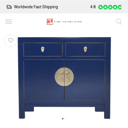
Worldwide Fast Shipping
4.8
Safe Payment