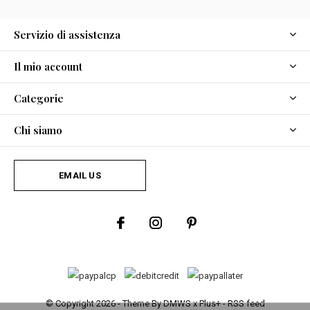
Servizio di assistenza
Il mio account
Categorie
Chi siamo
EMAIL US
© Copyright
2026
- Theme By
DMWS
x
Plus+
-
RSS feed