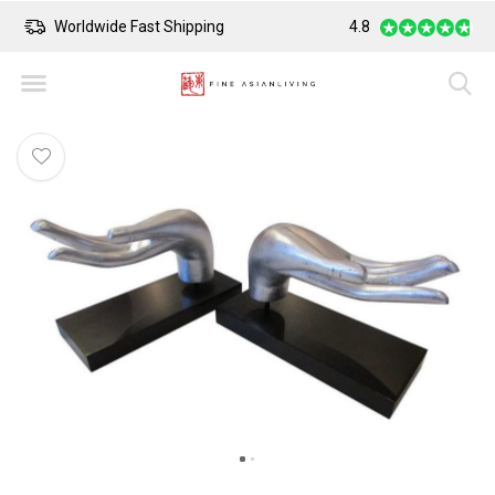
Worldwide Fast Shipping
4.8
Safe Payment