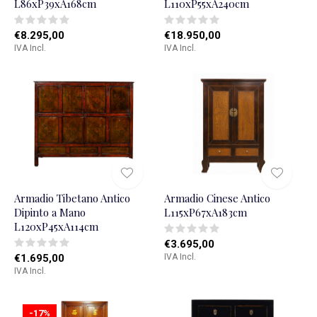
L86xP39xA168cm
L110xP55xA240cm
€8.295,00
€18.950,00
IVA Incl.
IVA Incl.
Armadio Tibetano Antico
Armadio Cinese Antico
Dipinto a Mano
L115xP67xA183cm
L120xP45xA114cm
€3.695,00
€1.695,00
IVA Incl.
IVA Incl.
-17%