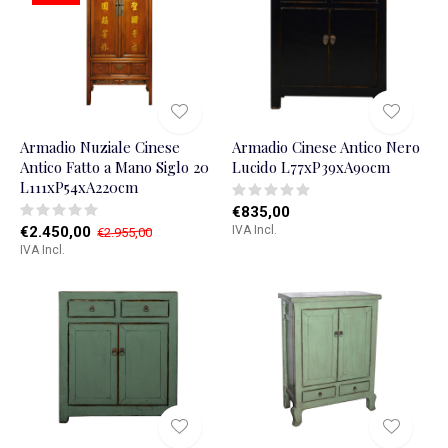
Armadio Nuziale Cinese
Armadio Cinese Antico Nero
Antico Fatto a Mano Siglo 20
Lucido L77xP39xA90cm
L111xP54xA220cm
€835,00
€2.450,00
IVA Incl.
€2.955,00
IVA Incl.