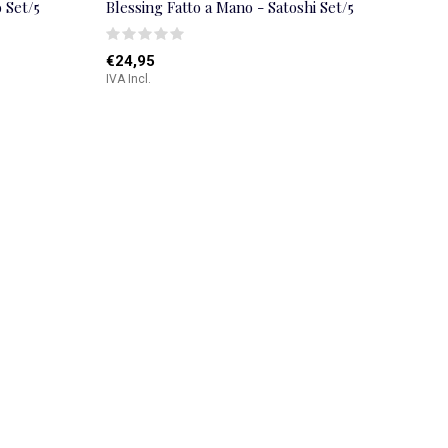
 Set/5
Blessing Fatto a Mano - Satoshi Set/5
€24,95
IVA Incl.