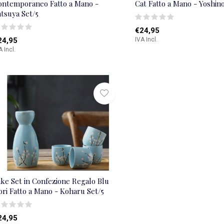
ontemporaneo Fatto a Mano -
Cat Fatto a Mano - Yoshino
tsuya Set/5
€24,95
24,95
IVA Incl.
A Incl.
ake Set in Confezione Regalo Blu
ori Fatto a Mano - Koharu Set/5
24,95