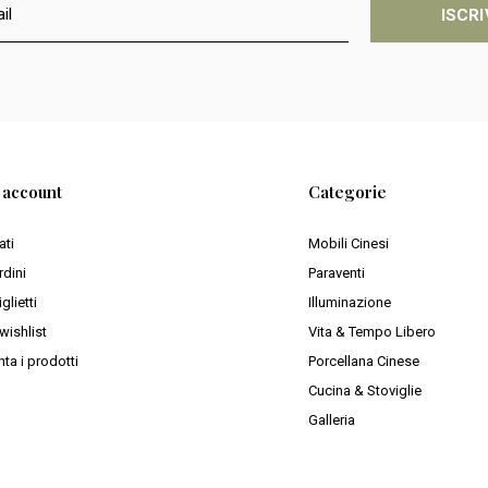
ISCRI
o account
Categorie
ati
Mobili Cinesi
rdini
Paraventi
iglietti
Illuminazione
wishlist
Vita & Tempo Libero
ta i prodotti
Porcellana Cinese
Cucina & Stoviglie
Galleria