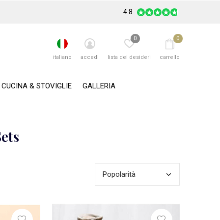
4.8
0
0
italiano
accedi
lista dei desideri
carrello
CUCINA & STOVIGLIE
GALLERIA
ets