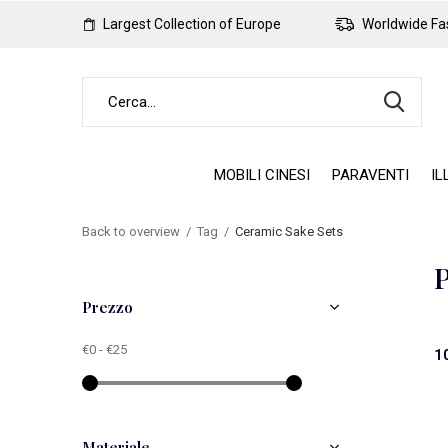
Largest Collection of Europe
Worldwide Fas
MOBILI CINESI
PARAVENTI
IL
Back to overview
Tag
Ceramic Sake Sets
P
Prezzo
€0
-
€25
1
Materiale