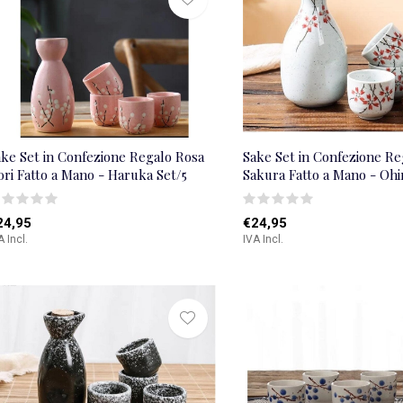
ake Set in Confezione Regalo Rosa
Sake Set in Confezione Re
ori Fatto a Mano - Haruka Set/5
Sakura Fatto a Mano - Ohi
24,95
€24,95
A Incl.
IVA Incl.