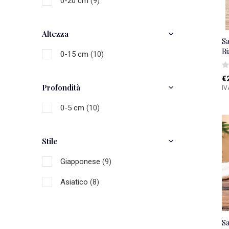
0-20 cm
(9)
Altezza
S
Bi
0-15 cm
(10)
€
Profondità
IV
0-5 cm
(10)
Stile
Giapponese
(9)
Asiatico
(8)
Sa