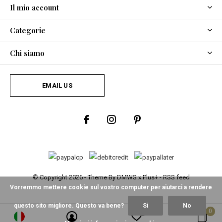
Il mio account
Categorie
Chi siamo
EMAIL US
© Copyright
2026
- Theme By
DMWS
x
Plus+
-
RSS feed
Vorremmo mettere cookie sul vostro computer per aiutarci a rendere
questo sito migliore. Questo va bene?
Sì
No
0
0