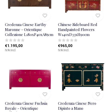
Credenza Cinese Earthy
Chinese Sideboard Red
Maronne - Orientique
Handpainted Flowers
Collezione L180xP40xA85cm
W140xD33xH90cm
€1.195,00
€965,00
IVA Incl.
IVA Incl.
Credenza Cinese Fuchsia
Credenza Cinese Nero
Royale - Orientique
Dipinto a Mano