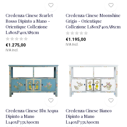
Credenza Cinese Scarlet
Credenza Cinese Moonshine
Rosso Dipinto a Mano -
Grigio - Orientique
Orientique Collezione
Collezione L180xP40xA85cm
L180xP40xA85cm
€1.195,00
€1.275,00
IVA Incl.
IVA Incl.
Credenza Cinese Blu Acqua
Credenza Cinese Bianco
Dipinto a Mano
Dipinto a Mano
L140xP33xA90cm
L140xP33xA90cm