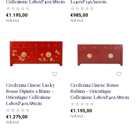
Collezione L180xP40xA85cm
L140xP34xA90cm
€1.195,00
€985,00
IVA Incl.
IVA Incl.
Credenza Cinese Lucky
Credenza Cinese Rosso
Rosso Dipinto a Mano -
Rubino - Orientique
Orientique Collezione
Collezione L180xP40xA85cm
L180xP40xA85cm
€1.195,00
€1.275,00
IVA Incl.
IVA Incl.