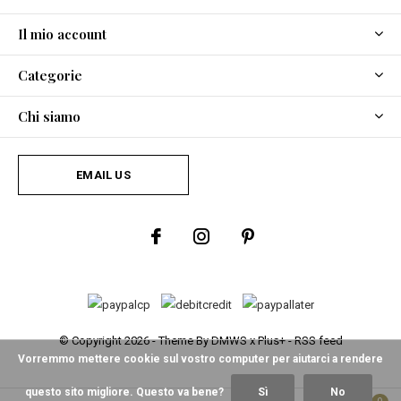
Il mio account
Categorie
Chi siamo
EMAIL US
© Copyright
2026
- Theme By
DMWS
x
Plus+
-
RSS feed
Vorremmo mettere cookie sul vostro computer per aiutarci a rendere
questo sito migliore. Questo va bene?
Sì
No