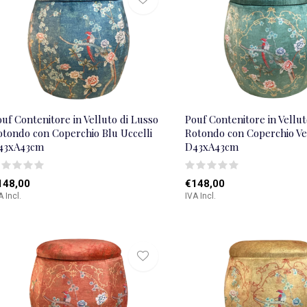
uf Contenitore in Velluto di Lusso
Pouf Contenitore in Vellut
otondo con Coperchio Blu Uccelli
Rotondo con Coperchio Ve
43xA43cm
D43xA43cm
148,00
€148,00
A Incl.
IVA Incl.