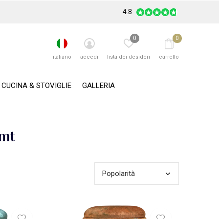
4.8
0
0
italiano
accedi
lista dei desideri
carrello
CUCINA & STOVIGLIE
GALLERIA
amt