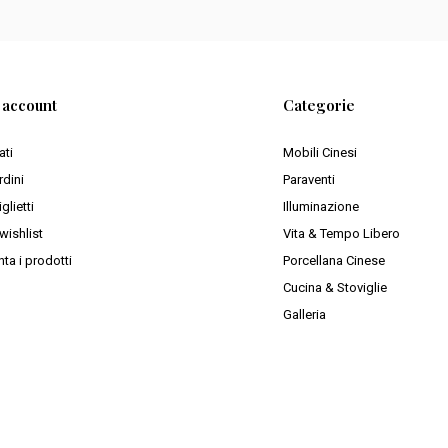
o account
Categorie
ati
Mobili Cinesi
rdini
Paraventi
iglietti
Illuminazione
wishlist
Vita & Tempo Libero
ta i prodotti
Porcellana Cinese
Cucina & Stoviglie
Galleria