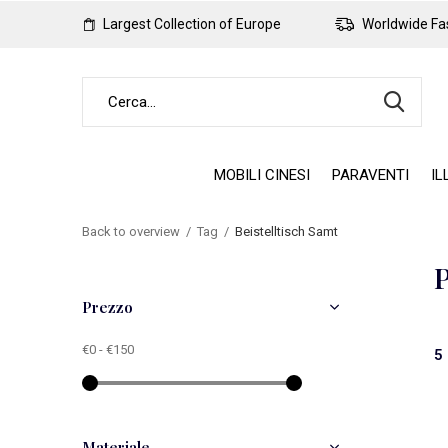
Largest Collection of Europe
Worldwide Fas
MOBILI CINESI
PARAVENTI
IL
Back to overview
Tag
Beistelltisch Samt
P
Prezzo
€0
-
€150
5 
Materiale