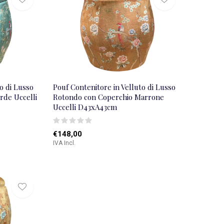
o di Lusso
Pouf Contenitore in Velluto di Lusso
rde Uccelli
Rotondo con Coperchio Marrone
Uccelli D43xA43cm
€148,00
IVA Incl.