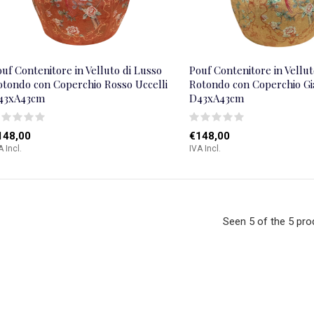
uf Contenitore in Velluto di Lusso
Pouf Contenitore in Vellut
otondo con Coperchio Rosso Uccelli
Rotondo con Coperchio Gia
43xA43cm
D43xA43cm
148,00
€148,00
A Incl.
IVA Incl.
Seen 5 of the 5 pro