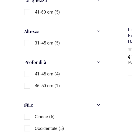
Larghezza
41-60 cm
(5)
Po
Altezza
R
D
31-45 cm
(5)
€
Profondità
IV
41-45 cm
(4)
46-50 cm
(1)
Stile
Cinese
(5)
Occidentale
(5)