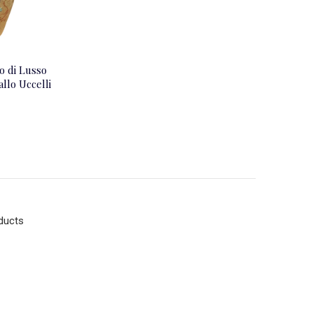
o di Lusso
llo Uccelli
ducts