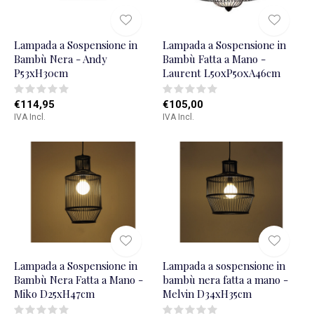
Lampada a Sospensione in
Lampada a Sospensione in
Bambù Nera - Andy
Bambù Fatta a Mano -
P53xH30cm
Laurent L50xP50xA46cm
€114,95
€105,00
IVA Incl.
IVA Incl.
Lampada a Sospensione in
Lampada a sospensione in
Bambù Nera Fatta a Mano -
bambù nera fatta a mano -
Miko D25xH47cm
Melvin D34xH35cm