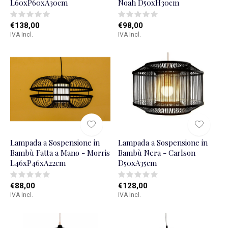
L60xP60xA30cm
Noah D50xH30cm
€138,00
€98,00
IVA Incl.
IVA Incl.
Lampada a Sospensione in
Lampada a Sospensione in
Bambù Fatta a Mano - Morris
Bambù Nera - Carlson
L46xP46xA22cm
D50xA35cm
€88,00
€128,00
IVA Incl.
IVA Incl.