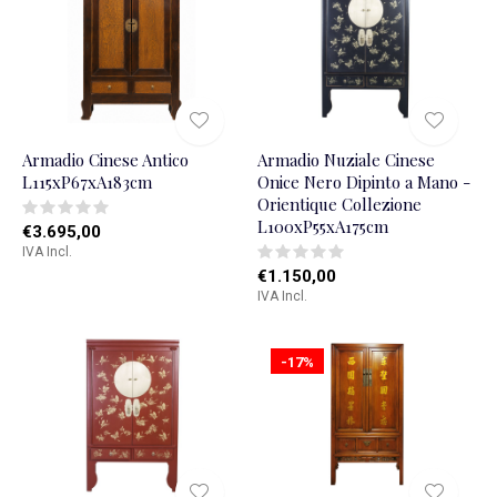
Armadio Cinese Antico
Armadio Nuziale Cinese
L115xP67xA183cm
Onice Nero Dipinto a Mano -
Orientique Collezione
L100xP55xA175cm
€3.695,00
IVA Incl.
€1.150,00
IVA Incl.
-17%