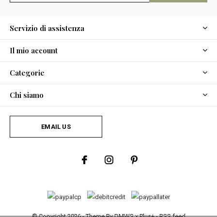
Servizio di assistenza
Il mio account
Categorie
Chi siamo
EMAIL US
© Copyright
2026
- Theme By
DMWS
x
Plus+
-
RSS feed