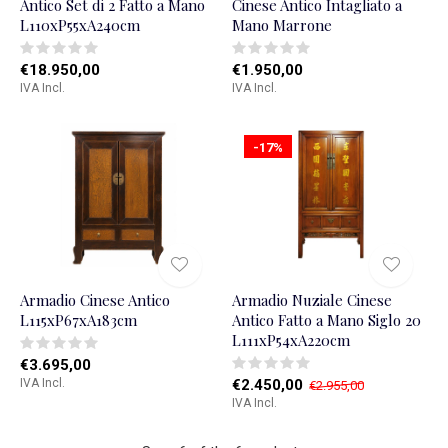
Antico Set di 2 Fatto a Mano
Cinese Antico Intagliato a
L110xP55xA240cm
Mano Marrone
€18.950,00
€1.950,00
IVA Incl.
IVA Incl.
-17%
Armadio Cinese Antico
Armadio Nuziale Cinese
L115xP67xA183cm
Antico Fatto a Mano Siglo 20
L111xP54xA220cm
€3.695,00
IVA Incl.
€2.450,00
€2.955,00
IVA Incl.