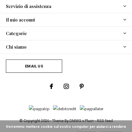
Servizio di assistenza
Il mio account
Categorie
Chi siamo
EMAIL US
© Copyright
2026
- Theme By
DMWS
x
Plus+
-
RSS feed
Vorremmo mettere cookie sul vostro computer per aiutarci a rendere