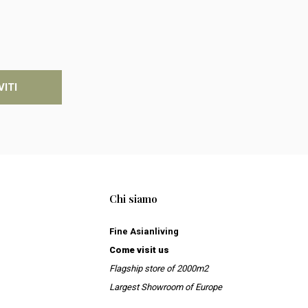
VITI
Chi siamo
Fine Asianliving
Come visit us
Flagship store of 2000m2
Largest Showroom of Europe