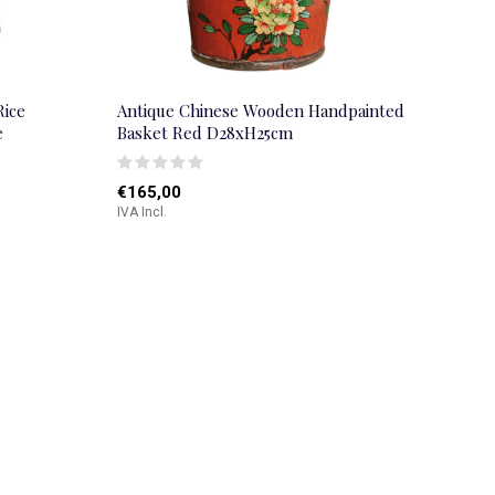
Rice
Antique Chinese Wooden Handpainted
e
Basket Red D28xH25cm
€165,00
IVA Incl.