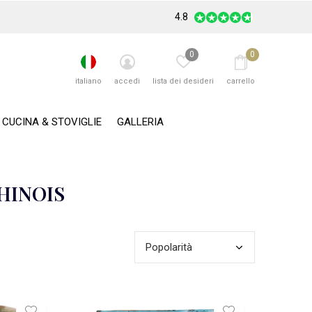
4.8
0
0
italiano
accedi
lista dei desideri
carrello
CUCINA & STOVIGLIE
GALLERIA
CHINOIS