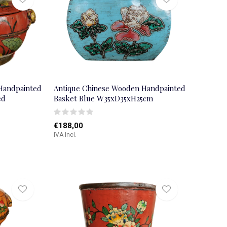
Handpainted
Antique Chinese Wooden Handpainted
ed
Basket Blue W35xD35xH25cm
€188,00
IVA Incl.