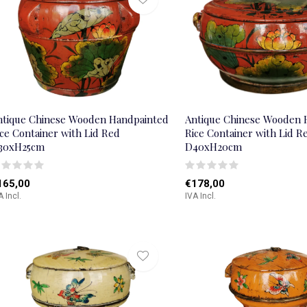
ntique Chinese Wooden Handpainted
Antique Chinese Wooden 
ce Container with Lid Red
Rice Container with Lid R
30xH25cm
D40xH20cm
165,00
€178,00
A Incl.
IVA Incl.