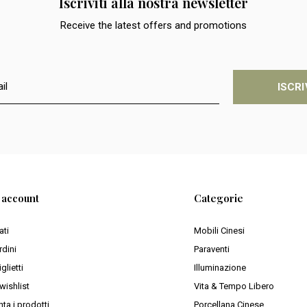
Iscriviti alla nostra newsletter
Receive the latest offers and promotions
ISCRI
o account
Categorie
ati
Mobili Cinesi
rdini
Paraventi
iglietti
Illuminazione
wishlist
Vita & Tempo Libero
ta i prodotti
Porcellana Cinese