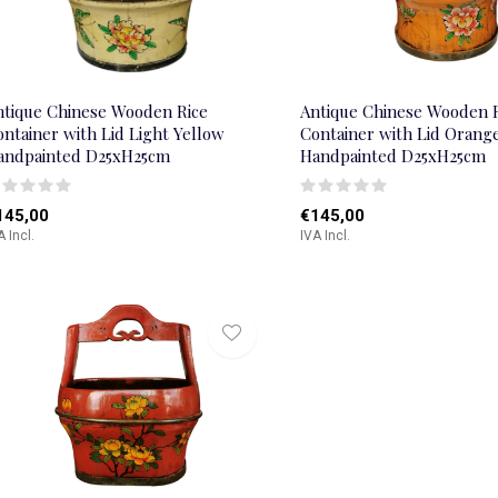
ntique Chinese Wooden Rice
Antique Chinese Wooden 
ntainer with Lid Light Yellow
Container with Lid Orang
andpainted D25xH25cm
Handpainted D25xH25cm
145,00
€145,00
A Incl.
IVA Incl.