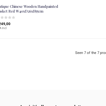
ntique Chinese Wooden Handpainted
asket Red W40xD26xH55cm
249,00
A Incl.
Seen 7 of the 7 pro