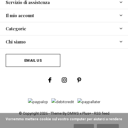
Servizio di assistenza
Il mio account
Categorie
Chi siamo
EMAIL US
© Copyright
2026
- Theme By
DMWS
x
Plus+
-
RSS feed
Vorremmo mettere cookie sul vostro computer per aiutarci a rendere