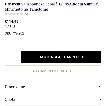
Paravento Giapponese Separè L160xA180cm Samurai
Minamoto no Tametomo
(0)
€114,95
IVA Incl.
SKU:
YS-202
AGGIUNGI AL CARRELLO
PAGAMENTO DIRETTO
Descrizione
Quota