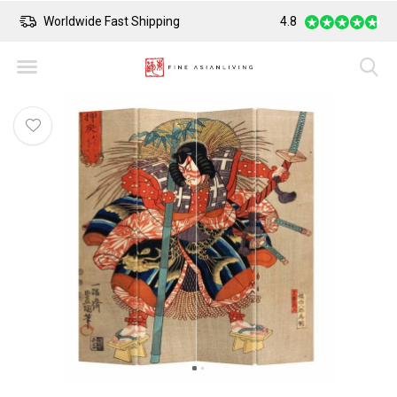
Worldwide Fast Shipping
4.8
Safe Payment