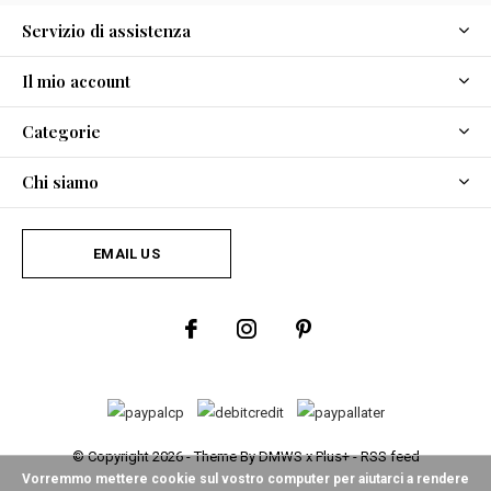
Servizio di assistenza
Il mio account
Categorie
Chi siamo
EMAIL US
© Copyright
2026
- Theme By
DMWS
x
Plus+
-
RSS feed
Vorremmo mettere cookie sul vostro computer per aiutarci a rendere