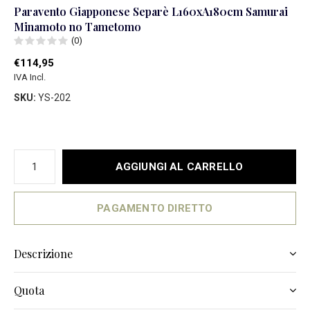
Paravento Giapponese Separè L160xA180cm Samurai
Minamoto no Tametomo
(0)
€114,95
IVA Incl.
SKU:
YS-202
AGGIUNGI AL CARRELLO
PAGAMENTO DIRETTO
Descrizione
Quota