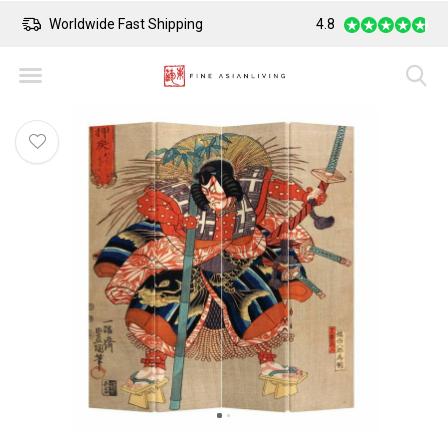
Worldwide Fast Shipping
4.8
Safe Payment