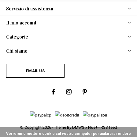
Servizio di assistenza
Il mio account
Categorie
Chi siamo
EMAIL US
© Copyright
2026
- Theme By
DMWS
x
Plus+
-
RSS feed
Vorremmo mettere cookie sul vostro computer per aiutarci a rendere