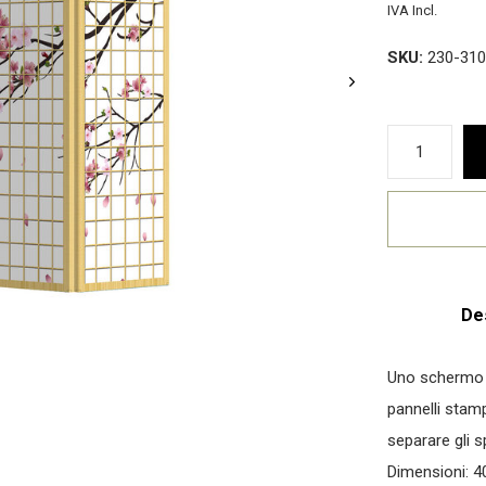
IVA Incl.
SKU:
230-310
De
Uno schermo p
pannelli stamp
separare gli sp
Dimensioni: 4