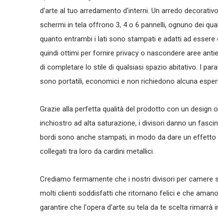
d'arte al tuo arredamento d'interni. Un arredo decorativo
schermi in tela offrono 3, 4 o 6 pannelli, ognuno dei quali
quanto entrambi i lati sono stampati e adatti ad essere co
quindi ottimi per fornire privacy o nascondere aree ant
di completare lo stile di qualsiasi spazio abitativo. I parav
sono portatili, economici e non richiedono alcuna esperie
Grazie alla perfetta qualità del prodotto con un design o
inchiostro ad alta saturazione, i divisori danno un fascin
bordi sono anche stampati, in modo da dare un effetto be
collegati tra loro da cardini metallici.
Crediamo fermamente che i nostri divisori per camere s
molti clienti soddisfatti che ritornano felici e che amano
garantire che l'opera d'arte su tela da te scelta rimarrà i