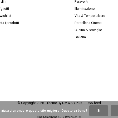
rdini
Paraventi
iglietti
Illuminazione
wishlist
Vita & Tempo Libero
ta i prodotti
Porcellana Cinese
Cucina & Stoviglie
Galleria
© Copyright
2026
- Theme By
DMWS
x
Plus+
-
RSS feed
iutarci a rendere questo sito migliore. Questo va bene?
Sì
Fine Asianliving
/
5
-
2
Recensioni @