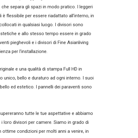
 che separa gli spazi in modo pratico. I leggeri
 è flessibile per essere riadattato all'interno, in
llocati in qualsiasi luogo. I divisori sono
iestetiche e allo stesso tempo essere in grado
enti pieghevoli e i divisori di Fine Asianliving
nza per l'installazione.
riginale e una qualità di stampa Full HD in
o unico, bello e duraturo ad ogni interno. I suoi
llo ed estetico. I pannelli dei paraventi sono
upereranno tutte le tue aspettative e abbiamo
 i loro divisori per camere. Siamo in grado di
n ottime condizioni per molti anni a venire, in