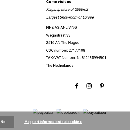
Come visit us
Flagship store of 2000m2
Largest Showroom of Europe
FINE ASIANLIVING
Wegastraat 33
2516 AN The Hague
COC number: 27177198
TAX/VAT Number: NL812135994B01
The Netherlands
No
Maggiori informazioni sui cookie »