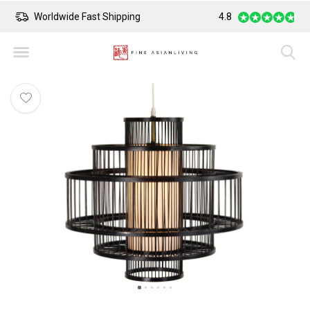
Worldwide Fast Shipping
4.8
Safe Payment