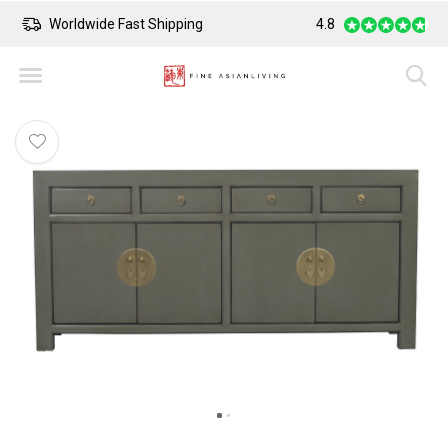
Worldwide Fast Shipping
4.8
Safe Payment