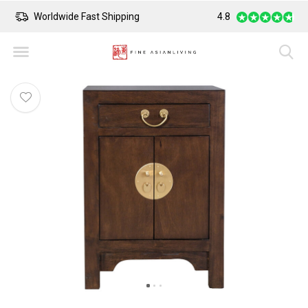
Worldwide Fast Shipping
4.8
Safe Payment