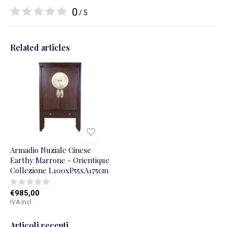
0
/ 5
Related articles
Armadio Nuziale Cinese
Earthy Marrone - Orientique
Collezione L100xP55xA175cm
€985,00
IVA Incl.
Articoli recenti