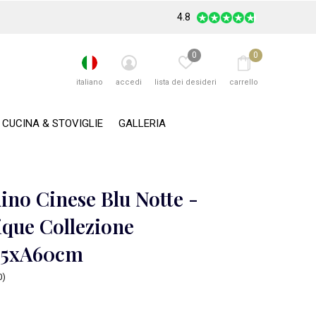
4.8
0
0
italiano
accedi
lista dei desideri
carrello
CUCINA & STOVIGLIE
GALLERIA
no Cinese Blu Notte -
ique Collezione
35xA60cm
0)