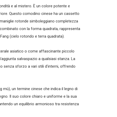
fondità e al mistero. È un colore potente e
riore. Questo
comodino cinese
ha un cassetto
Le maniglie rotonde simboleggiano completezza
 combinato con la forma quadrata, rappresenta
i Fang (cielo rotondo e terra quadrata).
terale asiatico
o come affascinante piccolo
'aggiunta salvaspazio a qualsiasi stanza. La
 senza sforzo a vari stili d'interni, offrendo
 mù), un termine cinese che indica il legno di
legno. Il suo colore chiaro e uniforme e la sua
rantendo un equilibrio armonioso tra resistenza