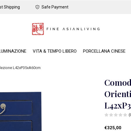
t Shipping
Safe Payment
LUMINAZIONE
VITA & TEMPO LIBERO
PORCELLANA CINESE
ollezione L42xP35xA60cm
Comodi
Orient
L42xP
(
€325,00