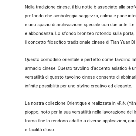
Nella tradizione cinese, il blu notte è associato alla pro
profondo che simboleggia saggezza, calma e pace inte
e uno spazio di archiviazione speciale con due ante. 
e abbondanza. Lo sfondo bronzeo rotondo sulla porta,
il concetto filosofico tradizionale cinese di Tian Yuan D
Questo
comodino orientale
è perfetto come
tavolino la
armadio cinese
. Questo
tavolino d’accento asiatico
è un
versatilità di questo
tavolino cinese
consente di abbinarlo
infinite possibilità per uno styling creativo ed elegante.
La nostra collezione Orientique è realizzata in 杨木 (Yáng
pioppo, noto per la sua versatilità nella lavorazione del 
trama fine lo rendono adatto a diverse applicazioni, ga
e facilità d'uso.