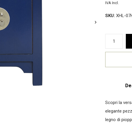
IVA Incl.
SKU:
XHL-07
De
Scopri la vers
elegante pezz
legno di pioppo