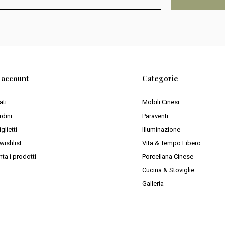
o account
Categorie
ati
Mobili Cinesi
rdini
Paraventi
iglietti
Illuminazione
wishlist
Vita & Tempo Libero
ta i prodotti
Porcellana Cinese
Cucina & Stoviglie
Galleria