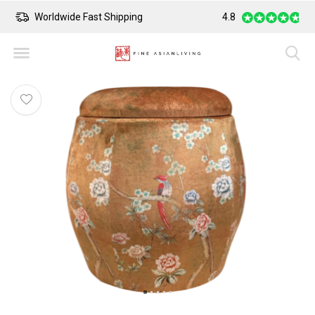
Worldwide Fast Shipping
4.8
Safe Payment