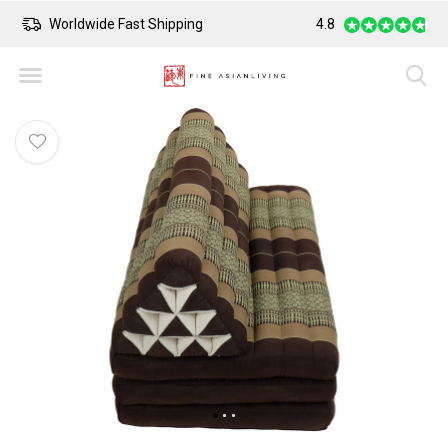
Worldwide Fast Shipping
4.8
Safe Payment