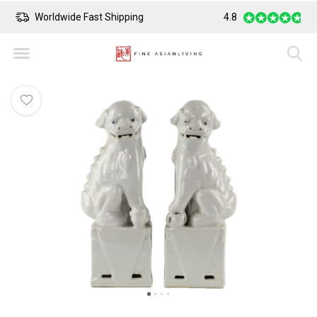
Worldwide Fast Shipping
4.8
Safe Payment