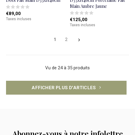
Dots Fait Main D33xH46cm
D33xH46cm Porcelaine Fait
Main Ambre Jaune
€89,00
Taxes incluses
€125,00
Taxes incluses
1
2
Vu de 24 à 35 produits
AFFICHER PLUS D'ARTICLES
Abonnez-vous à notre infolettre