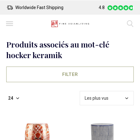
Safe Payment
Largest Collection o
4.8
Produits associés au mot-clé
hocker keramik
FILTER