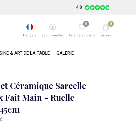
4.8
0
0
français
se connecter
liste de souhaits
panier
SINE & ART DE LA TABLE
GALERIE
et Céramique Sarcelle
 Fait Main - Ruelle
45cm
0)