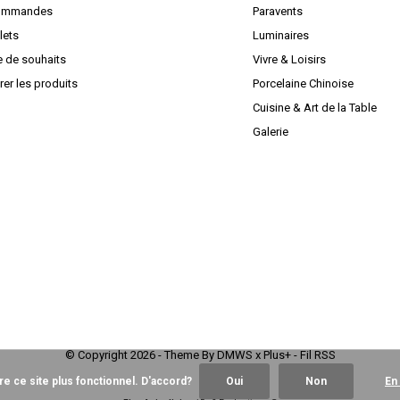
ommandes
Paravents
lets
Luminaires
e de souhaits
Vivre & Loisirs
er les produits
Porcelaine Chinoise
Cuisine & Art de la Table
Galerie
© Copyright
2026
- Theme By
DMWS
x
Plus+
-
Fil RSS
re ce site plus fonctionnel. D'accord?
Oui
Non
En