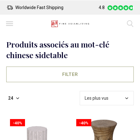
Worldwide Fast Shipping
4.8
Safe Payment
Produits associés au mot-clé
chinese sidetable
FILTER
-40%
-40%