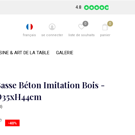
4.8
0
0
français
se connecter
liste de souhaits
panier
SINE & ART DE LA TABLE
GALERIE
asse Béton Imitation Bois -
 D35xH44cm
0)
0
-40%