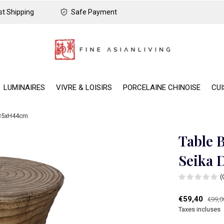
t Shipping
Safe Payment
LUMINAIRES
VIVRE & LOISIRS
PORCELAINE CHINOISE
CUI
 D35xH44cm
Table B
Seika
(
€59,40
€99,0
Taxes incluses