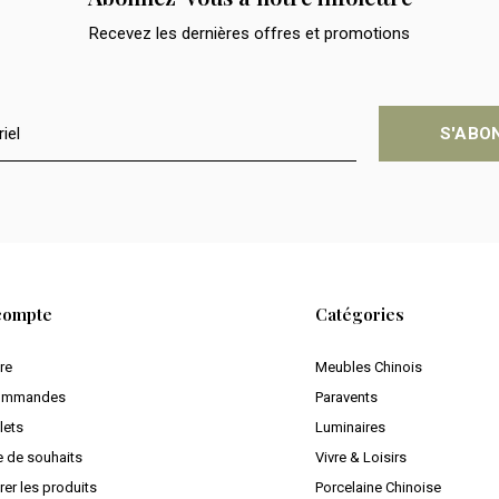
Recevez les dernières offres et promotions
S'ABO
compte
Catégories
ire
Meubles Chinois
ommandes
Paravents
lets
Luminaires
e de souhaits
Vivre & Loisirs
er les produits
Porcelaine Chinoise