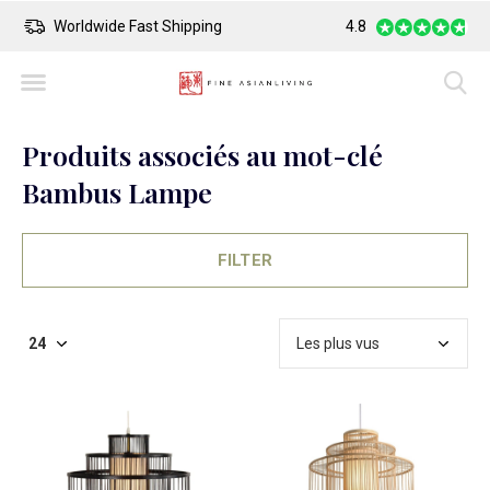
Safe Payment
Largest Collection o
4.8
Produits associés au mot-clé
Bambus Lampe
FILTER