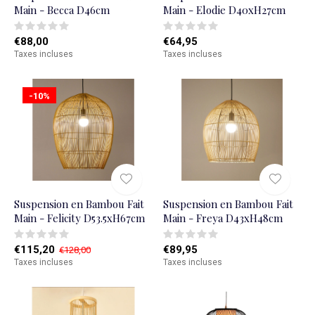
Main - Becca D46cm
Main - Elodie D40xH27cm
€88,00
€64,95
Taxes incluses
Taxes incluses
-10%
Suspension en Bambou Fait
Suspension en Bambou Fait
Main - Felicity D53.5xH67cm
Main - Freya D43xH48cm
€115,20
€89,95
€128,00
Taxes incluses
Taxes incluses