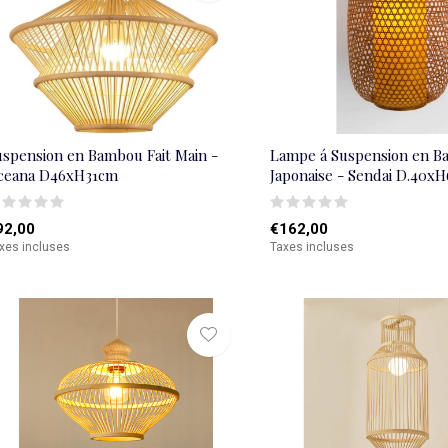
uspension en Bambou Fait Main -
Lampe á Suspension en 
ceana D46xH31cm
Japonaise - Sendai D.40x
92,00
€162,00
xes incluses
Taxes incluses