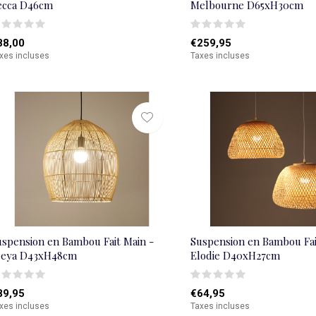
ecca D46cm
Melbourne D65xH30cm
88,00
€259,95
xes incluses
Taxes incluses
uspension en Bambou Fait Main -
Suspension en Bambou Fai
reya D43xH48cm
Elodie D40xH27cm
89,95
€64,95
xes incluses
Taxes incluses