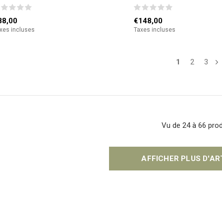
88,00
€148,00
xes incluses
Taxes incluses
1
2
3
Vu de 24 à 66 prod
AFFICHER PLUS D'A