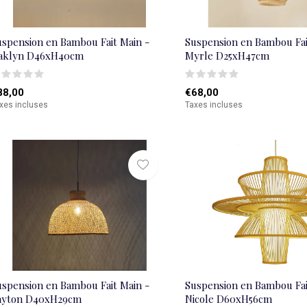
uspension en Bambou Fait Main -
Suspension en Bambou Fai
aklyn D46xH40cm
Myrle D25xH47cm
88,00
€68,00
xes incluses
Taxes incluses
uspension en Bambou Fait Main -
Suspension en Bambou Fai
ayton D40xH29cm
Nicole D60xH56cm