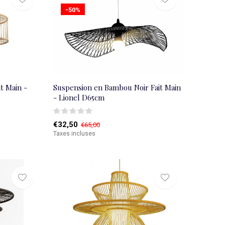
-50%
t Main -
Suspension en Bambou Noir Fait Main
- Lionel D65cm
€32,50
€65,00
Taxes incluses