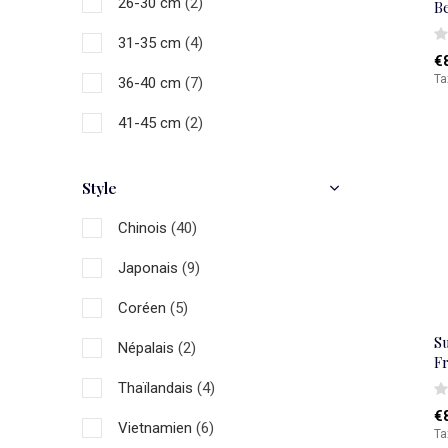
26-30 cm
(2)
B
31-35 cm
(4)
€
Ta
36-40 cm
(7)
41-45 cm
(2)
46-50 cm
(21)
Style
51-55 cm
(5)
Chinois
(40)
56-60 cm
(9)
Japonais
(9)
61-70 cm
(3)
Coréen
(5)
S
Népalais
(2)
F
Thaïlandais
(4)
€
Vietnamien
(6)
Ta