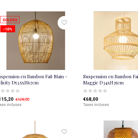
SOLDES
-10%
uspension en Bambou Fait Main -
Suspension en Bambou Fai
licity D53.5xH67cm
Maggie D34xH35cm
115,20
€68,00
€128,00
xes incluses
Taxes incluses