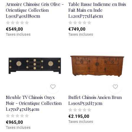
Armoire Chinoise Gris Olive -
Table Basse Indienne en Bois
Orientique Collection
Fait Main en Inde
L90xP40xH80cm
L120xP77xH46cm
€549,00
€749,00
Taxes incluses
Taxes incluses
Meuble TV Chinois Onyx
Buffet Chinois Ancien Brun
Noir - Orientique Collection
L190xP53xH73cm
L175xP47xH54cm
€2.195,00
€965,00
Taxes incluses
Taxes incluses