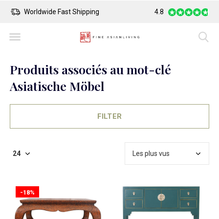
Safe Payment
Largest Collection o
4.8
Produits associés au mot-clé
Asiatische Möbel
FILTER
-18%