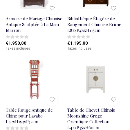
Armoire de Mariage Chinoise
Bibliothèque Étagère de
Antique Sculptée à La Main
Rangement Chinoise Brune
Marron
L82xP48xH115cm
€1.950,00
€1.195,00
Taxes incluses
Taxes incluses
Table Rouge Antique de
Table de Chevet Chinois
Chine pour Lavabo
Moonshine Grège -
L42xH153xP52cm
Orientique Collection
L42xP35xH60cm