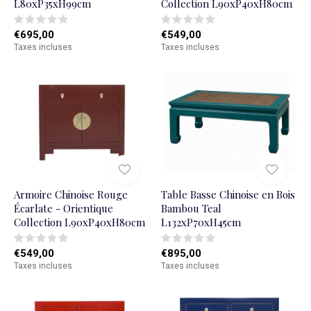
L80xP35xH99cm
Collection L90xP40xH80cm
€695,00
€549,00
Taxes incluses
Taxes incluses
Armoire Chinoise Rouge
Table Basse Chinoise en Bois
Écarlate - Orientique
Bambou Teal
Collection L90xP40xH80cm
L132xP70xH45cm
€549,00
€895,00
Taxes incluses
Taxes incluses