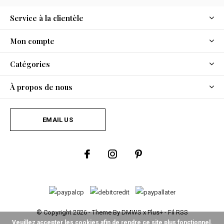
Service à la clientèle
Mon compte
Catégories
À propos de nous
EMAIL US
© Copyright
2026
- Theme By
DMWS
x
Plus+
-
Fil RSS
Veuillez accepter les cookies afin de rendre ce site plus fonctionnel.