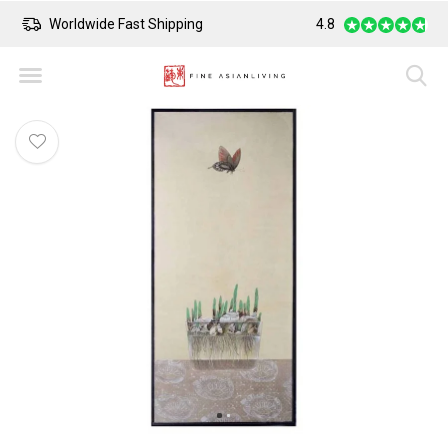
Worldwide Fast Shipping
4.8
Safe Payment